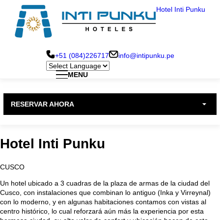
Pasar
Hotel Inti Punku
al
contenido
principal
+51 (084)226717
info@intipunku.pe
MENU
Hotel Inti Punku Cusco
Menu
RESERVAR AHORA
Principal
Hotel Inti Punku Machu Picchu
Hotel Inti Punku
Hotel Inti Punku Valle Sagrado
CUSCO
Un hotel ubicado a 3 cuadras de la plaza de armas de la ciudad del
Cusco, con instalaciones que combinan lo antiguo (Inka y Virreynal)
con lo moderno, y en algunas habitaciones contamos con vistas al
centro histórico, lo cual reforzará aún más la experiencia por esta