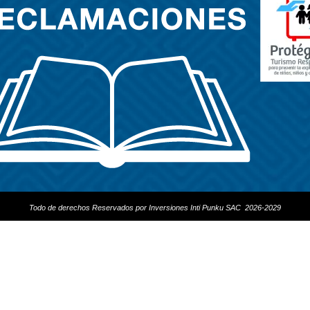
Todo de derechos Reservados por Inversiones Inti Punku SAC 2026-2029